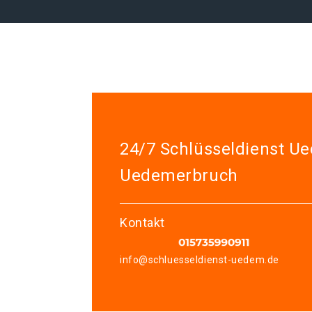
24/7 Schlüsseldienst U
Uedemerbruch
Kontakt
info@schluesseldienst-uedem.de