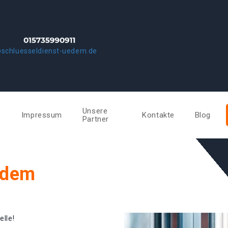
@schluesseldienst-uedem.de
Unsere
e
Impressum
Kontakte
Blog
Partner
edem
elle!